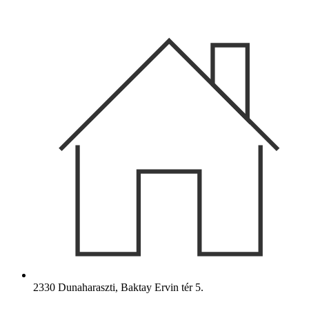
Ugrás
a
tartalomhoz
2330 Dunaharaszti, Baktay Ervin tér 5.