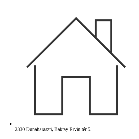
Ugrás
a
tartalomhoz
2330 Dunaharaszti, Baktay Ervin tér 5.