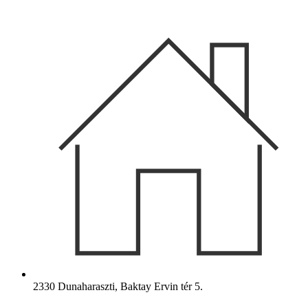
Ugrás
a
tartalomhoz
2330 Dunaharaszti, Baktay Ervin tér 5.