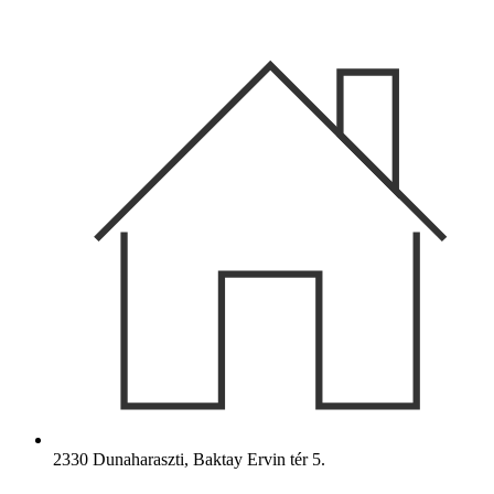
Ugrás
a
tartalomhoz
2330 Dunaharaszti, Baktay Ervin tér 5.