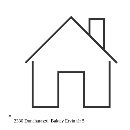
Ugrás
a
tartalomhoz
2330 Dunaharaszti, Baktay Ervin tér 5.