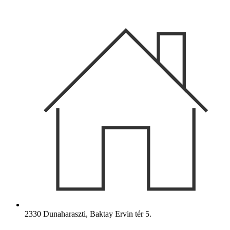
Ugrás
a
tartalomhoz
2330 Dunaharaszti, Baktay Ervin tér 5.