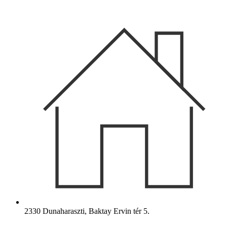
Ugrás
a
tartalomhoz
2330 Dunaharaszti, Baktay Ervin tér 5.