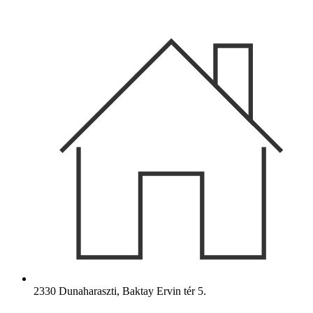
Ugrás
a
tartalomhoz
2330 Dunaharaszti, Baktay Ervin tér 5.