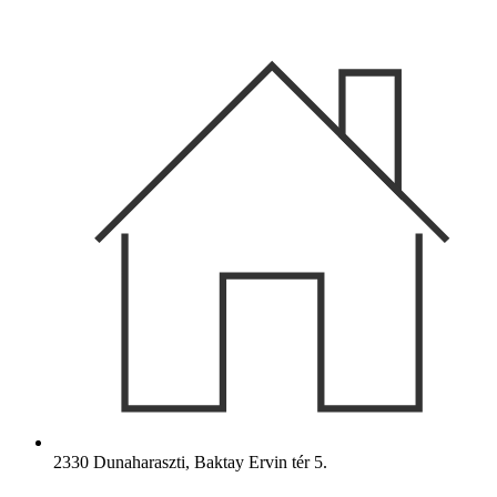
Ugrás
a
tartalomhoz
2330 Dunaharaszti, Baktay Ervin tér 5.