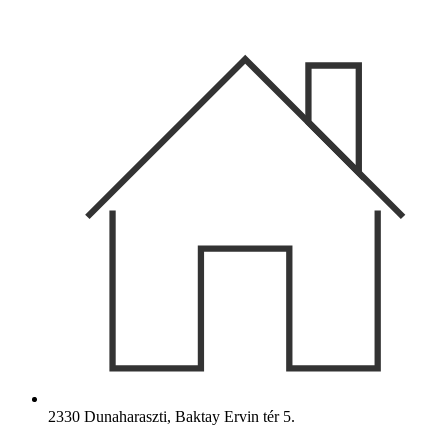
Ugrás
a
tartalomhoz
2330 Dunaharaszti, Baktay Ervin tér 5.