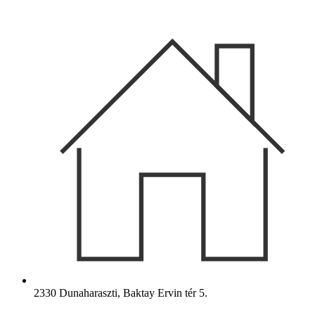
Ugrás
a
tartalomhoz
2330 Dunaharaszti, Baktay Ervin tér 5.