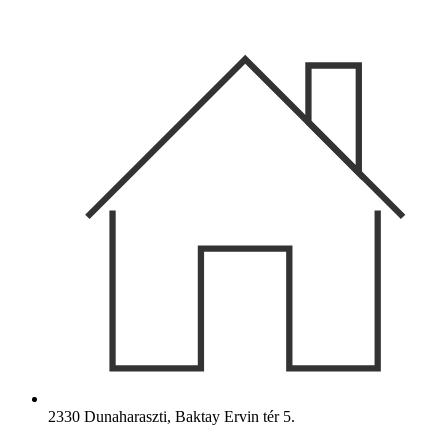
Ugrás
a
tartalomhoz
2330 Dunaharaszti, Baktay Ervin tér 5.