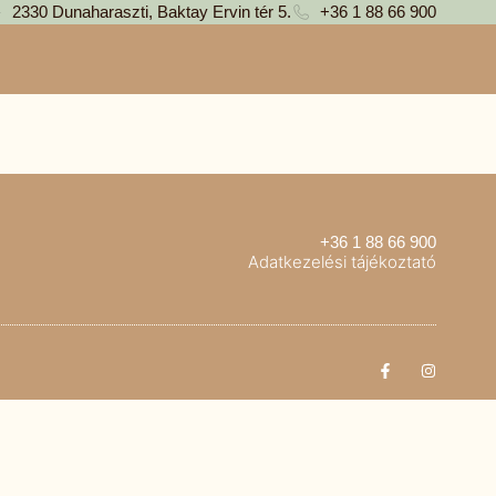
2330 Dunaharaszti, Baktay Ervin tér 5.
+36 1 88 66 900
+36 1 88 66 900
Adatkezelési tájékoztató