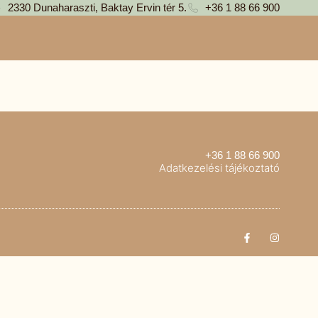
2330 Dunaharaszti, Baktay Ervin tér 5.
+36 1 88 66 900
+36 1 88 66 900
Adatkezelési tájékoztató