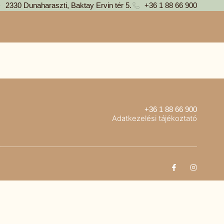
2330 Dunaharaszti, Baktay Ervin tér 5.
+36 1 88 66 900
+36 1 88 66 900
Adatkezelési tájékoztató