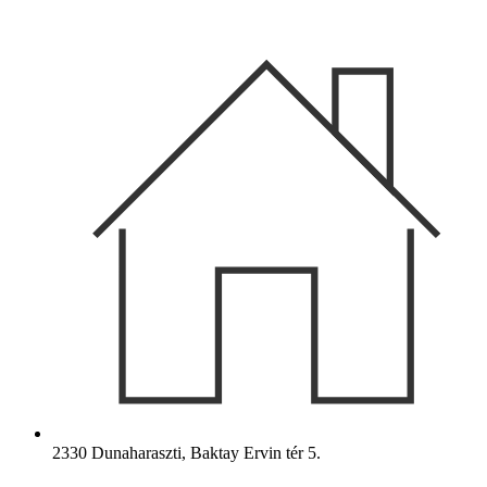
Ugrás
a
tartalomhoz
2330 Dunaharaszti, Baktay Ervin tér 5.