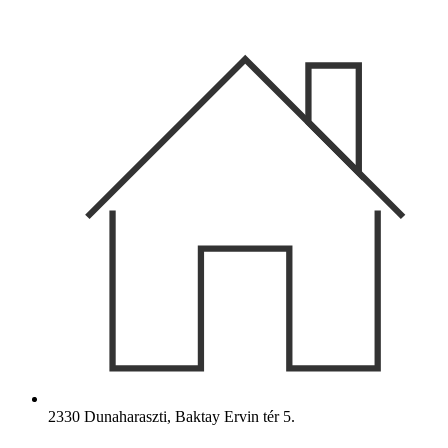
Ugrás
a
tartalomhoz
2330 Dunaharaszti, Baktay Ervin tér 5.