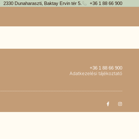
2330 Dunaharaszti, Baktay Ervin tér 5.
+36 1 88 66 900
+36 1 88 66 900
Adatkezelési tájékoztató