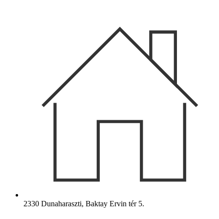
Ugrás
a
tartalomhoz
2330 Dunaharaszti, Baktay Ervin tér 5.