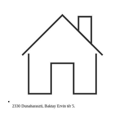
Ugrás
a
tartalomhoz
2330 Dunaharaszti, Baktay Ervin tér 5.