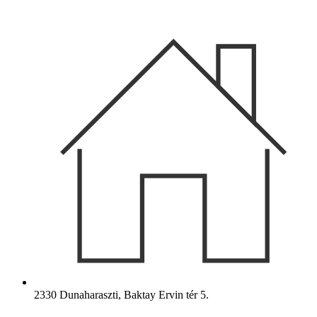
Ugrás
a
tartalomhoz
2330 Dunaharaszti, Baktay Ervin tér 5.