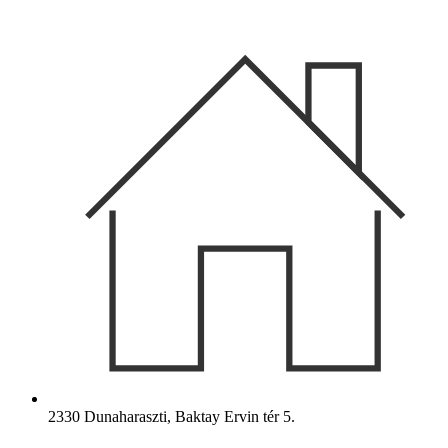
Ugrás
a
tartalomhoz
2330 Dunaharaszti, Baktay Ervin tér 5.