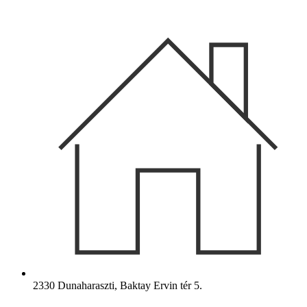
Ugrás
a
tartalomhoz
2330 Dunaharaszti, Baktay Ervin tér 5.