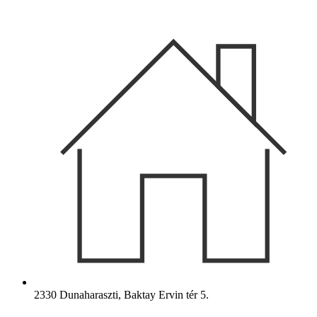
Ugrás
a
tartalomhoz
2330 Dunaharaszti, Baktay Ervin tér 5.