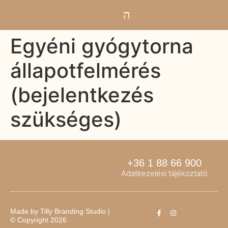
Egyéni gyógytorna
állapotfelmérés
(bejelentkezés
szükséges)
+36 1 88 66 900
Adatkezelési tájékoztató
Made by
Tilly Branding Studio
|
© Copyright 2026