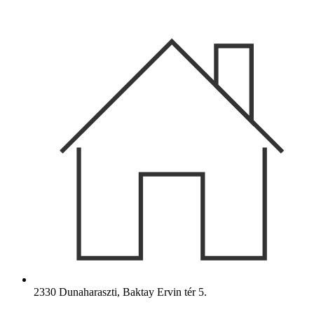
Ugrás
a
tartalomhoz
2330 Dunaharaszti, Baktay Ervin tér 5.