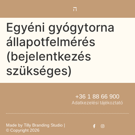
Egyéni gyógytorna
állapotfelmérés
(bejelentkezés
szükséges)
+36 1 88 66 900
Adatkezelési tájékoztató
Made by
Tilly Branding Studio
|
© Copyright 2026