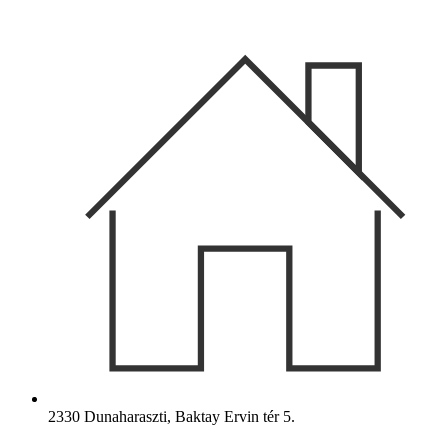
Ugrás
a
tartalomhoz
2330 Dunaharaszti, Baktay Ervin tér 5.