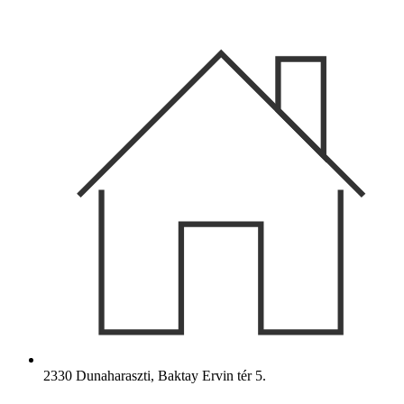
Ugrás
a
tartalomhoz
2330 Dunaharaszti, Baktay Ervin tér 5.