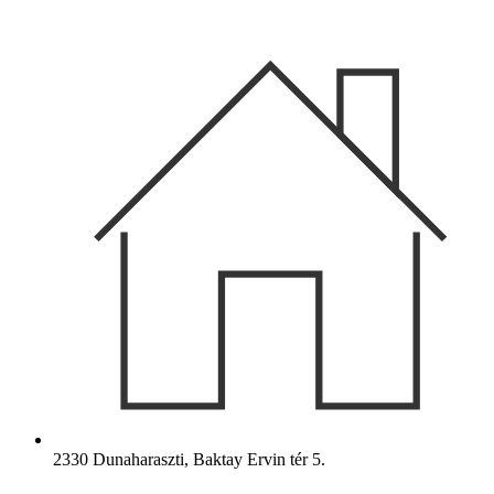
Ugrás
a
tartalomhoz
2330 Dunaharaszti, Baktay Ervin tér 5.