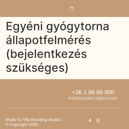
Egyéni gyógytorna
állapotfelmérés
(bejelentkezés
szükséges)
+36 1 88 66 900
Adatkezelési tájékoztató
Made by
Tilly Branding Studio
|
© Copyright 2026