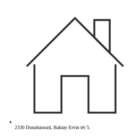
Ugrás
a
tartalomhoz
2330 Dunaharaszti, Baktay Ervin tér 5.