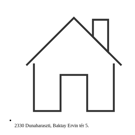
Ugrás
a
tartalomhoz
2330 Dunaharaszti, Baktay Ervin tér 5.