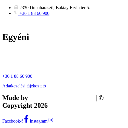
Ugrás
2330 Dunaharaszti, Baktay Ervin tér 5.
a
+36 1 88 66 900
tartalomhoz
Egyéni
+36 1 88 66 900
Adatkezelési tájékoztató
Made by
Tilly Branding Studio
| ©
Copyright 2026
Facebook-f
Instagram