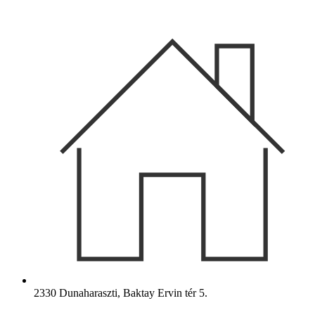
Ugrás
a
tartalomhoz
2330 Dunaharaszti, Baktay Ervin tér 5.