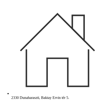
Ugrás
a
tartalomhoz
2330 Dunaharaszti, Baktay Ervin tér 5.