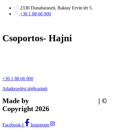
Ugrás
2330 Dunaharaszti, Baktay Ervin tér 5.
a
+36 1 88 66 900
tartalomhoz
Csoportos- Hajni
+36 1 88 66 900
Adatkezelési tájékoztató
Made by
Tilly Branding Studio
| ©
Copyright 2026
Facebook-f
Instagram