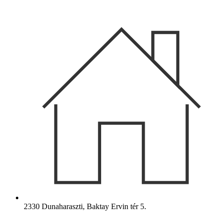
Ugrás
a
tartalomhoz
2330 Dunaharaszti, Baktay Ervin tér 5.