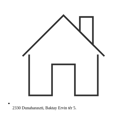
Ugrás
a
tartalomhoz
2330 Dunaharaszti, Baktay Ervin tér 5.