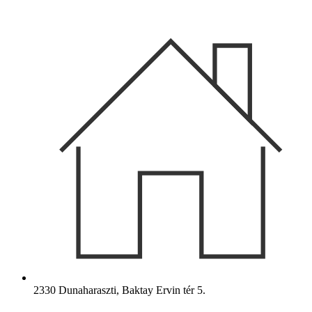
Ugrás
a
tartalomhoz
2330 Dunaharaszti, Baktay Ervin tér 5.