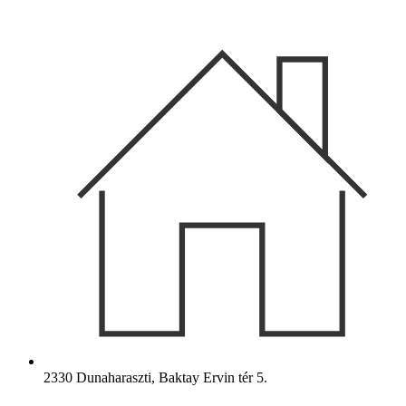
Ugrás
a
tartalomhoz
2330 Dunaharaszti, Baktay Ervin tér 5.