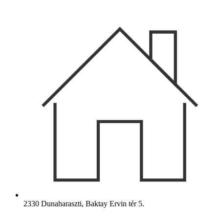
Ugrás
a
tartalomhoz
2330 Dunaharaszti, Baktay Ervin tér 5.