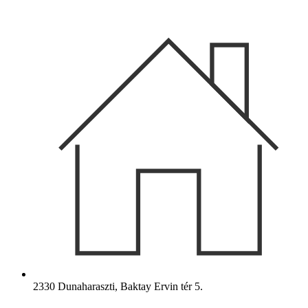
Ugrás
a
tartalomhoz
2330 Dunaharaszti, Baktay Ervin tér 5.