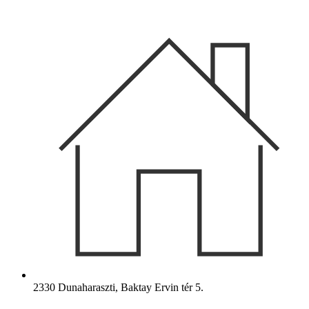
Ugrás
a
tartalomhoz
2330 Dunaharaszti, Baktay Ervin tér 5.