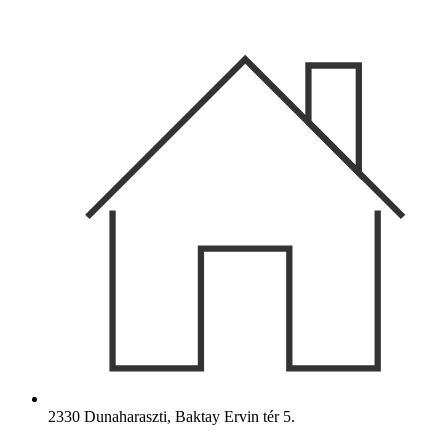
Ugrás
a
tartalomhoz
2330 Dunaharaszti, Baktay Ervin tér 5.