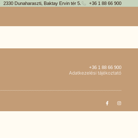
2330 Dunaharaszti, Baktay Ervin tér 5.
+36 1 88 66 900
+36 1 88 66 900
Adatkezelési tájékoztató