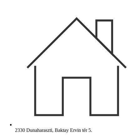
Ugrás
a
tartalomhoz
2330 Dunaharaszti, Baktay Ervin tér 5.