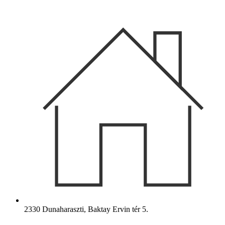
Ugrás
a
tartalomhoz
2330 Dunaharaszti, Baktay Ervin tér 5.